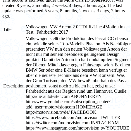
This record is archived under the More Cars ID
10009910
. It was
created 8 years, 2 months, 2 weeks, 4 days, 2 hours ago. The last
update was performed 5 years, 8 months, 2 weeks, 3 days, 7 hours
ago.
Volkswagen VW Arteon 2.0 TDI R-Line 4Motion im
Title
Test | Fahrbericht 2017
Volkswagen stellt die Produktion des Passat CC ebenso
ein, wie die seines Top-Modells Phaeton. Als Nachfolger
präsentiert VW nun den neuen Volkswagen Arteon der
nicht nur mit seinem besonders gelungenen Design
punktet. Damit der Arteon im hart umkämpftem Segment
der Oberen Mittelklasse gegen Fahrzeuge wie z.B. einen
BMW 5er oder eine E-Klasse bestehen kann verfügt er
über die neueste Technik aus dem VW Konzern. Was
der Gran Turismo, den VW bewußt oberhalb des Passat
Description
positioniert, sonst noch zu bieten hat, zeigt unser
Fahrbericht aus der Region rund um Hannover. Quelle:
http://die-autotester.com ABONNIEREN
http://www.youtube.com/subscription_center?
add_user=motorvisioncom HOMEPAGE
http://motorvision.tv/de/ FACEBOOK
https://www.facebook.com/motorvision TWITTER
https://twitter.com/motorvisioncom INSTAGRAM
https://www.instagram.com/motorvision.tv/ YOUTUBE