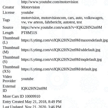
http://www.youtube.com/motorvision
Creator
Motorvision
License
youtube
motorvision, motorvisioncom, cars, auto, volkswagen,
Tags
vw, vw arteon, fahrbericht, autotest, test
Source
https://www.youtube.com/watch?v=lQKi2HN2m9M
Length
PT8M51S
Thumbnail
https://i.ytimg.com/vi/lQKi2HN2m9M/maxresdefault.jpg
(L)
Thumbnail
https://i.ytimg.com/vi/lQKi2HN2m9M/sddefault.jpg
(M)
Thumbnail
https://i.ytimg.com/vi/lQKi2HN2m9M/mqdefault.jpg
(S)
Thumbnail
https://i.ytimg.com/vi/lQKi2HN2m9M/default.jpg
(XS)
Video
youtube
Provider
External
lQKi2HN2m9M
ID
More Cars ID
10009910
Entry Created
May 21, 2018, 8:49 PM
Last Updated
Nov 21, 2020, 3:46 PM